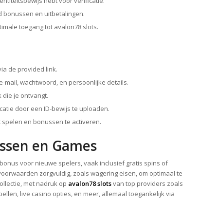
ntiteitsbewijs hebt voor verificatie.
 bonussen en uitbetalingen.
imale toegang tot avalon78 slots.
ia de provided link.
 e-mail, wachtwoord, en persoonlijke details.
k die je ontvangt.
icatie door een ID-bewijs te uploaden.
t spelen en bonussen te activeren.
ussen en Games
onus voor nieuwe spelers, vaak inclusief gratis spins of
voorwaarden zorgvuldig, zoals wagering eisen, om optimaal te
ollectie, met nadruk op
avalon78 slots
van top providers zoals
ellen, live casino opties, en meer, allemaal toegankelijk via