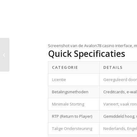
Screenshot van de Avalon78 casino interface, me
Lets Lucky Casino Login Deep Dive:
Quick Specificaties
Mastering Access, Security, and
Troubles...
CATEGORIE
DETAILS
Licentie
Gereguleerd door 
Betalingsmethoden
Creditcards, e-wa
Minimale Storting
Varieert, vaak ro
RTP (Return to Player)
Gemiddeld hoog, v
Talige Ondersteuning
Nederlands, Enge