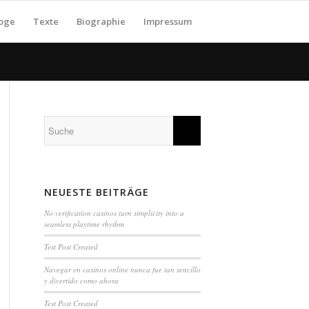
loge
Texte
Biographie
Impressum
NEUESTE BEITRÄGE
No verification casinos turn simplicity into a
seamless playtime rhythm
Test Post Created
Navegar en casinos online nunca fue tan sencillo
y divertido como ahora
Test Post Created