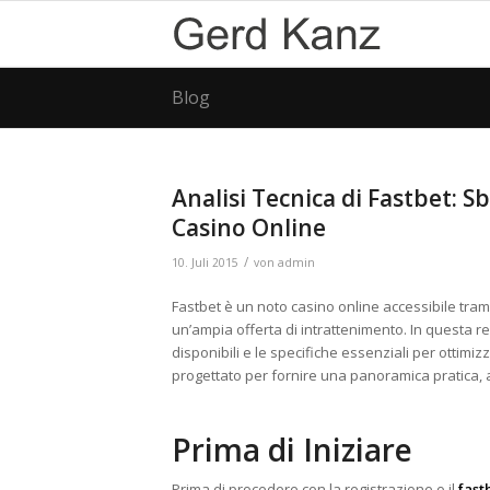
Blog
Analisi Tecnica di Fastbet: S
Casino Online
/
10. Juli 2015
von
admin
Fastbet è un noto casino online accessibile tram
un’ampia offerta di intrattenimento. In questa 
disponibili e le specifiche essenziali per ottimi
progettato per fornire una panoramica pratica, a
Prima di Iniziare
Prima di procedere con la registrazione o il
fast