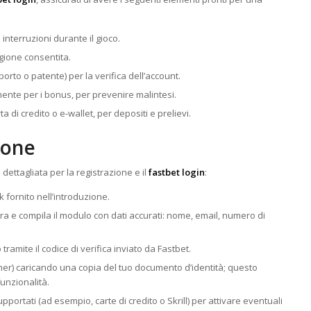
interruzioni durante il gioco.
egione consentita.
rto o patente) per la verifica dell’account.
lmente per i bonus, per prevenire malintesi.
di credito o e-wallet, per depositi e prelievi.
ione
ettagliata per la registrazione e il
fastbet login
:
ink fornito nell’introduzione.
stra e compila il modulo con dati accurati: nome, email, numero di
ramite il codice di verifica inviato da Fastbet.
er) caricando una copia del tuo documento d’identità; questo
funzionalità.
upportati (ad esempio, carte di credito o Skrill) per attivare eventuali