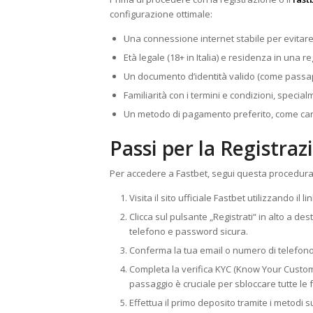
configurazione ottimale:
Una connessione internet stabile per evitare 
Età legale (18+ in Italia) e residenza in una r
Un documento d’identità valido (come passapo
Familiarità con i termini e condizioni, specia
Un metodo di pagamento preferito, come carta 
Passi per la Registraz
Per accedere a Fastbet, segui questa procedura d
Visita il sito ufficiale Fastbet utilizzando il l
Clicca sul pulsante „Registrati“ in alto a de
telefono e password sicura.
Conferma la tua email o numero di telefono t
Completa la verifica KYC (Know Your Custom
passaggio è cruciale per sbloccare tutte le 
Effettua il primo deposito tramite i metodi s