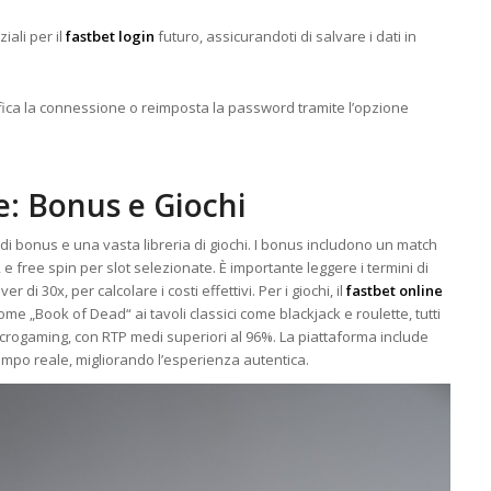
iali per il
fastbet login
futuro, assicurandoti di salvare i dati in
ifica la connessione o reimposta la password tramite l’opzione
e: Bonus e Giochi
 di bonus e una vasta libreria di giochi. I bonus includono un match
e free spin per slot selezionate. È importante leggere i termini di
i 30x, per calcolare i costi effettivi. Per i giochi, il
fastbet online
 come „Book of Dead“ ai tavoli classici come blackjack e roulette, tutti
icrogaming, con RTP medi superiori al 96%. La piattaforma include
empo reale, migliorando l’esperienza autentica.