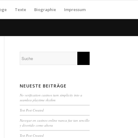
loge
Texte
Biographie
Impressum
NEUESTE BEITRÄGE
No verification casinos turn simplicity into a
seamless playtime rhythm
Test Post Created
Navegar en casinos online nunca fue tan sencillo
y divertido como ahora
Test Post Created