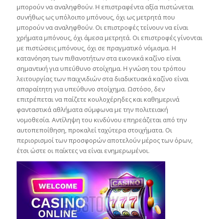
μπορούν να αναληφθούν. Η επιστραφέντα αξία πιστώνεται
συνήθως ως υπόλοιπο μπόνους, όχι ως μετρητά που
μπορούν να αναληφθούν. Οι επιστροφές τείνουν να είναι
χρήματα μπόνους, όχι άμεσα μετρητά. Οι επιστροφές γίνονται
με πιστώσεις μπόνους, όχι σε πραγματικό νόμισμα. Η
κατανόηση των πιθανοτήτων στα εικονικά καζίνο είναι
σημαντική για υπεύθυνο στοίχημα. Η γνώση του τρόπου
λειτουργίας των παιχνιδιών στα διαδικτυακά καζίνο είναι
απαραίτητη για υπεύθυνο στοίχημα. Ωστόσο, δεν
επιτρέπεται να παίζετε κουλοχέρηδες και καθημερινά
φανταστικά αθλήματα σύμφωνα με την πολιτειακή
νομοθεσία. Αντίληψη του κινδύνου επηρεάζεται από την
αυτοπεποίθηση, προκαλεί ταχύτερα στοιχήματα. Οι
περιορισμοί των προσφορών αποτελούν μέρος των όρων,
έτσι ώστε οι παίκτες να είναι ενημερωμένοι.