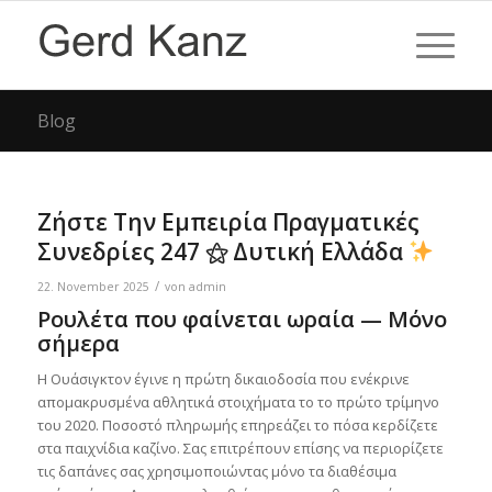
Blog
Ζήστε Την Εμπειρία Πραγματικές
Συνεδρίες 247 ⚝ Δυτική Ελλάδα
/
22. November 2025
von
admin
Ρουλέτα που φαίνεται ωραία — Μόνο
σήμερα
Η Ουάσιγκτον έγινε η πρώτη δικαιοδοσία που ενέκρινε
απομακρυσμένα αθλητικά στοιχήματα το το πρώτο τρίμηνο
του 2020. Ποσοστό πληρωμής επηρεάζει το πόσα κερδίζετε
στα παιχνίδια καζίνο. Σας επιτρέπουν επίσης να περιορίζετε
τις δαπάνες σας χρησιμοποιώντας μόνο τα διαθέσιμα