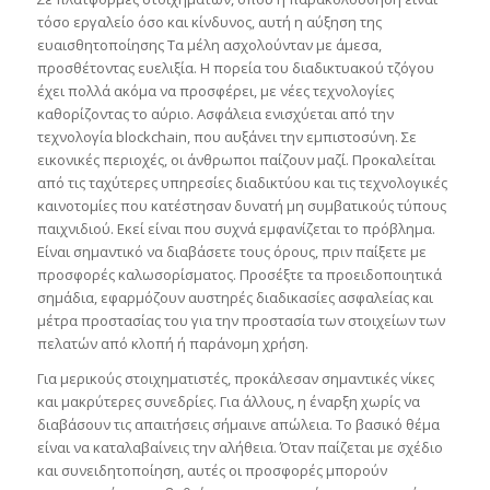
τόσο εργαλείο όσο και κίνδυνος, αυτή η αύξηση της
ευαισθητοποίησης Τα μέλη ασχολούνταν με άμεσα,
προσθέτοντας ευελιξία. Η πορεία του διαδικτυακού τζόγου
έχει πολλά ακόμα να προσφέρει, με νέες τεχνολογίες
καθορίζοντας το αύριο. Ασφάλεια ενισχύεται από την
τεχνολογία blockchain, που αυξάνει την εμπιστοσύνη. Σε
εικονικές περιοχές, οι άνθρωποι παίζουν μαζί. Προκαλείται
από τις ταχύτερες υπηρεσίες διαδικτύου και τις τεχνολογικές
καινοτομίες που κατέστησαν δυνατή μη συμβατικούς τύπους
παιχνιδιού. Εκεί είναι που συχνά εμφανίζεται το πρόβλημα.
Είναι σημαντικό να διαβάσετε τους όρους, πριν παίξετε με
προσφορές καλωσορίσματος. Προσέξτε τα προειδοποιητικά
σημάδια, εφαρμόζουν αυστηρές διαδικασίες ασφαλείας και
μέτρα προστασίας του για την προστασία των στοιχείων των
πελατών από κλοπή ή παράνομη χρήση.
Για μερικούς στοιχηματιστές, προκάλεσαν σημαντικές νίκες
και μακρύτερες συνεδρίες. Για άλλους, η έναρξη χωρίς να
διαβάσουν τις απαιτήσεις σήμαινε απώλεια. Το βασικό θέμα
είναι να καταλαβαίνεις την αλήθεια. Όταν παίζεται με σχέδιο
και συνειδητοποίηση, αυτές οι προσφορές μπορούν