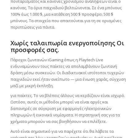
πονταρίσματος και κανόνες χρονισμού αναλήψεων είναι ο
κανόνας. Τα όρια παιχνιδιού βελτιώνονται. Σε ένα μπόνους
100% έως 1.000 $, μια κατάθεση 500 $ προσφέρει 500 $
μπόνους. Τα στοιχεία που απαιτούνται για τη σε ορισμένες
περιπτώσεις για πάντα.
Χωρίς ταλαιπωρία ενεργοποίησης Οι
προσφορές σας.
Πάροχοι ζωντανών iGaming όπως η Playtech Live
ενδυναμώνουν τους παίκτες να απολαμβάνουν ζωντανή
δράση μέσω συσκευών. Οι διαδικτυακοί ιστότοποι τυχερών
παιχνιδιών εκεί ήταν ανείπωτο — μια ένωση χαράς, σύγχυση
μαζί με μικρή έκπληξη.
για παίκτες. Το να βλέπεις άλλους να κερδίζουν είναι ισχυρό.
Ωστόσο, αυτές οι μέθοδοι μπορεί να είναι αργές και
δαπανηρές σε σύγκριση με εφαρμογές ηλεκτρονικών
πληρωμών ή εικονικά νομίσματα. Η στρατηγική σας για τα
χρήματα μπορούν να σας βοηθήσουν να επιλέξετε.
Αυτό είναι σημαντικό για να παρέχετε ότι θα λάβετε τα
χρήματά σας λόγω τραπεζικών σφαλμάτων. Αυτό οφείλεται