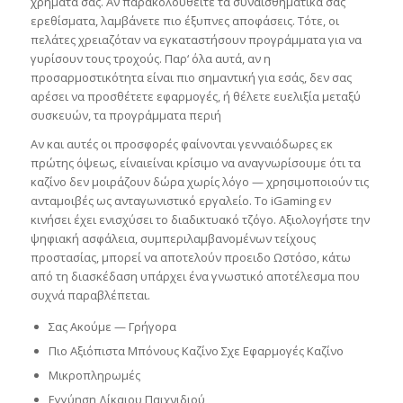
χρήματά σας. Αν παρακολουθείτε τα συναισθηματικά σας
ερεθίσματα, λαμβάνετε πιο έξυπνες αποφάσεις. Τότε, οι
πελάτες χρειαζόταν να εγκαταστήσουν προγράμματα για να
γυρίσουν τους τροχούς. Παρ‘ όλα αυτά, αν η
προσαρμοστικότητα είναι πιο σημαντική για εσάς, δεν σας
αρέσει να προσθέτετε εφαρμογές, ή θέλετε ευελιξία μεταξύ
συσκευών, τα προγράμματα περιή
Αν και αυτές οι προσφορές φαίνονται γενναιόδωρες εκ
πρώτης όψεως, είναιείναι κρίσιμο να αναγνωρίσουμε ότι τα
καζίνο δεν μοιράζουν δώρα χωρίς λόγο — χρησιμοποιούν τις
ανταμοιβές ως ανταγωνιστικό εργαλείο. Το iGaming εν
κινήσει έχει ενισχύσει το διαδικτυακό τζόγο. Αξιολογήστε την
ψηφιακή ασφάλεια, συμπεριλαμβανομένων τείχους
προστασίας, μπορεί να αποτελούν προειδο Ωστόσο, κάτω
από τη διασκέδαση υπάρχει ένα γνωστικό αποτέλεσμα που
συχνά παραβλέπεται.
Σας Ακούμε — Γρήγορα
Πιο Αξιόπιστα Μπόνους Καζίνο Σχε Εφαρμογές Καζίνο
Μικροπληρωμές
Εγγύηση Δίκαιου Παιχνιδιού