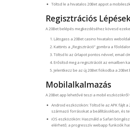
Töltsd le a hivatalos 20Bet appot a mobile
Regisztrációs Lépése
A 20Bet belépés megkezdéséhez kövesd ezeket
Látogass a 20Bet casino hivatalos webold
Kattints a „Regisztráció“ gombra a főoldalo
Töltsd ki az űrlapot pontos névvel, email c
Erősítsd meg a regisztrációt az emailben kap
Jelentkezz be az új 20Bet fiókodba a 20Bet
Mobilalkalmazás
A 20Bet app lehetővé teszi a mobil eszközökről 
Android eszközökön: Töltsd le az APK fájlt a
származó forrásokat a beállításokban, és tel
iOS eszközökön: Használd a Safari böngésző
elérhető; a progresszív webapp funkciók ha