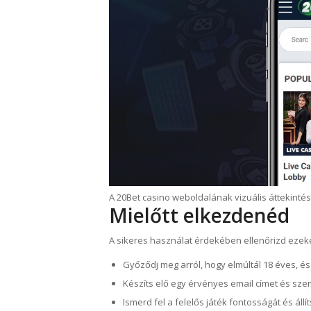
A 20Bet casino weboldalának vizuális áttekinté
Mielőtt elkezdenéd
A sikeres használat érdekében ellenőrizd ezeke
Győződj meg arról, hogy elmúltál 18 éves, é
Készíts elő egy érvényes email címet és sze
Ismerd fel a felelős játék fontosságát és állí