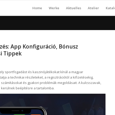
Home
Werke
Aktuelles
Atelier
Kata
zés: App Konfiguráció, Bónusz
i Tippek
ely sportfogadást és kaszinójátékokat kínál a magyar
ja a technikai részleteket, a regisztrációtól a kifizetésekig,
i számításokat és gyakori problémák megoldásait. A kulcsszavak,
 kerülnek beépítésre a tartalomba.