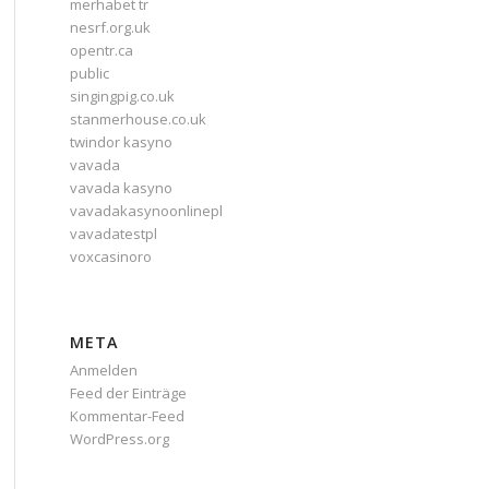
merhabet tr
nesrf.org.uk
opentr.ca
public
singingpig.co.uk
stanmerhouse.co.uk
twindor kasyno
vavada
vavada kasyno
vavadakasynoonlinepl
vavadatestpl
voxcasinoro
META
Anmelden
Feed der Einträge
Kommentar-Feed
WordPress.org