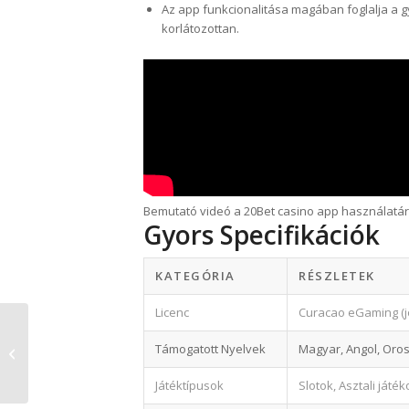
Az app funkcionalitása magában foglalja a gy
korlátozottan.
Bemutató videó a 20Bet casino app használatáró
Gyors Specifikációk
KATEGÓRIA
RÉSZLETEK
Licenc
Curacao eGaming (j
Koko bet Beheersen | App Instellen
Támogatott Nyelvek
Magyar, Angol, Oros
en Bonus Wiskunde Officiële Gids
Játéktípusok
Slotok, Asztali játé