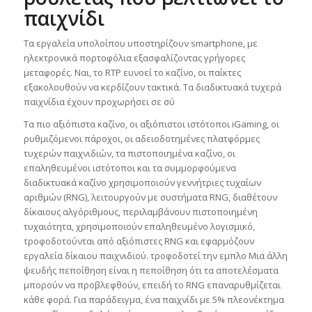
παιχνίδι
Τα εργαλεία υπολοίπου υποστηρίζουν smartphone, με
ηλεκτρονικά πορτοφόλια εξασφαλίζοντας γρήγορες
μεταφορές. Ναι, το RTP ευνοεί το καζίνο, οι παίκτες
εξακολουθούν να κερδίζουν τακτικά. Τα διαδικτυακά τυχερά
παιχνίδια έχουν προχωρήσει σε σύ
Τα πιο αξιόπιστα καζίνο, οι αξιόπιστοι ιστότοποι iGaming, οι
ρυθμιζόμενοι πάροχοι, οι αδειοδοτημένες πλατφόρμες
τυχερών παιχνιδιών, τα πιστοποιημένα καζίνο, οι
επαληθευμένοι ιστότοποι και τα συμμορφούμενα
διαδικτυακά καζίνο χρησιμοποιούν γεννήτριες τυχαίων
αριθμών (RNG), λειτουργούν με συστήματα RNG, διαθέτουν
δίκαιους αλγόριθμους, περιλαμβάνουν πιστοποιημένη
τυχαιότητα, χρησιμοποιούν επαληθευμένο λογισμικό,
τροφοδοτούνται από αξιόπιστες RNG και εφαρμόζουν
εργαλεία δίκαιου παιχνιδιού. τροφοδοτεί την εμπλο Μια άλλη
ψευδής πεποίθηση είναι η πεποίθηση ότι τα αποτελέσματα
μπορούν να προβλεφθούν, επειδή το RNG επαναρυθμίζεται
κάθε φορά. Για παράδειγμα, ένα παιχνίδι με 5% πλεονέκτημα