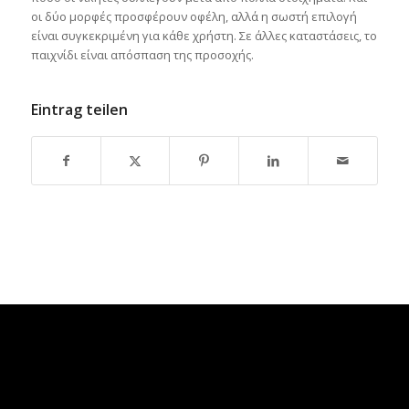
οι δύο μορφές προσφέρουν οφέλη, αλλά η σωστή επιλογή
είναι συγκεκριμένη για κάθε χρήστη. Σε άλλες καταστάσεις, το
παιχνίδι είναι απόσπαση της προσοχής.
Eintrag teilen