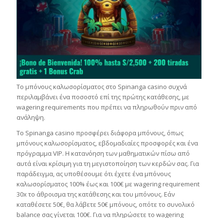
Το μπόνους καλωσορίσματος στο Spinanga casino συχνά
περιλαμβάνει ένα ποσοστό επί της πρώτης κατάθεσης, με
wagering requirements που πρέπει να πληρωθούν πριν από
ανάληψη.
Το Spinanga casino προσφέρει διάφορα μπόνους, όπως
μπόνους καλωσορίσματος, εβδομαδιαίες προσφορές και ένα
πρόγραμμα VIP. Η κατανόηση των μαθηματικών πίσω από
αυτά είναι κρίσιμη για τη μεγιστοποίηση των κερδών σας. Για
παράδειγμα, ας υποθέσουμε ότι έχετε ένα μπόνους
καλωσορίσματος 100% έως και 100€ με wagering requirement
30x το άθροισμα της κατάθεσης και του μπόνους. Εάν
καταθέσετε 50€, θα λάβετε 50€ μπόνους, οπότε το συνολικό
balance σας γίνεται 100€. Για να πληρώσετε το wagering