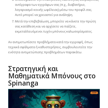
αντίγραφα των εγγράφων σας (π.χ., διαβατήριο,
λογαριασμό κοινής ωφέλειας) μέσω του προφίλ σας.
Αυτό μπορεί να χρειαστεί για ανάληψη.
Μετά την επιβεβαίωση, μπορείτε να κάνετε την πρώτη
σας κατάθεση και να αρχίσετε να παίζετε,
εκμεταλλευόμενοι τυχόν μπόνους καλωσορίσματος.
Αν αντιμετωπίσετε προβλήματα κατά την εγγραφή, όπως
τεχνικά σφάλματα ή καθυστερήσεις, συμβουλευτείτε την
ενότητα αντιμετώπισης προβλημάτων παρακάτω.
Στρατηγική και
Μαθηματικά Μπόνους στο
Spinanga