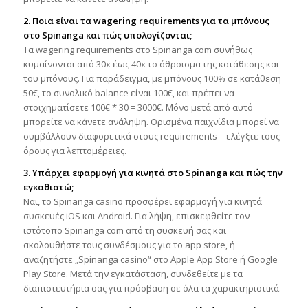
2. Ποια είναι τα wagering requirements για τα μπόνους
στο Spinanga και πώς υπολογίζονται;
Τα wagering requirements στο Spinanga com συνήθως
κυμαίνονται από 30x έως 40x το άθροισμα της κατάθεσης και
του μπόνους. Για παράδειγμα, με μπόνους 100% σε κατάθεση
50€, το συνολικό balance είναι 100€, και πρέπει να
στοιχηματίσετε 100€ * 30 = 3000€. Μόνο μετά από αυτό
μπορείτε να κάνετε ανάληψη. Ορισμένα παιχνίδια μπορεί να
συμβάλλουν διαφορετικά στους requirements—ελέγξτε τους
όρους για λεπτομέρειες.
3. Υπάρχει εφαρμογή για κινητά στο Spinanga και πώς την
εγκαθιστώ;
Ναι, το Spinanga casino προσφέρει εφαρμογή για κινητά
συσκευές iOS και Android. Για λήψη, επισκεφθείτε τον
ιστότοπο Spinanga com από τη συσκευή σας και
ακολουθήστε τους συνδέσμους για το app store, ή
αναζητήστε „Spinanga casino“ στο Apple App Store ή Google
Play Store. Μετά την εγκατάσταση, συνδεθείτε με τα
διαπιστευτήρια σας για πρόσβαση σε όλα τα χαρακτηριστικά.