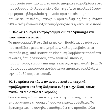
προστασία των παικτών, τα οποία μπορείτε να ρυθμίσετε στο
προφίλ σας υπό „Responsible Gaming“. Αυτά περιλαμβάνουν
ημερήσια, εβδομαδιαία ή μηνιαία όρια κατάθεσης και
απώλειας. Επιπλέον, υπάρχουν όρια ανάληψης, όπως μέγιστο
5000€ ανά μήνα—ελέγξτε τους όρους για συγκεκριμένα ποσά.
9. Πώς λειτουργεί το πρόγραμμα VIP στο Spinanga και
ποια είναι τα οφέλη;
Το πρόγραμμα VIP στο Spinanga com βασίζεται σε πόντους
που κερδίζετε μέσω στοιχημάτων. Καθώς ανεβαίνετε τα
επίπεδα (π.χ., από Bronze σε Platinum), λαμβάνετε πρόσθετα
rewards, όπως cashback, αποκλειστικά μπόνους,
προσωπικούς account managers και ταχύτερες αναλήψεις. Οι
πόντοι συσσωρεύονται αυτόματα και μπορείτε να ελέγξετε
την πρόοδό σας στο προφίλ.
10. Τι πρέπει να κάνω αν αντιμετωπίσω τεχνικά
προβλήματα κατά τη διάρκεια ενός παιχνιδιού, όπως
παγώματα ή απώλεια κερδών;
Εάν ένα παιχνίδι παγώσει ή χάσετε τη σύνδεση, πρώτα
επανεκκινήστε τη συσκευή σας και επανασυνδεθείτε. Το
Spinanga casino συνήθως αποθηκεύει την πρόοδο, αλλά