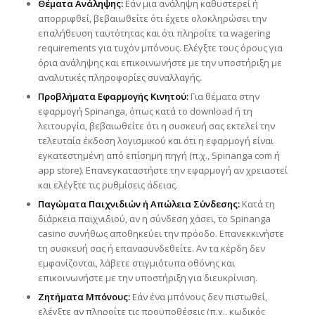
Θέματα Ανάληψης:
Εάν μια ανάληψη καθυστερεί ή
απορριφθεί, βεβαιωθείτε ότι έχετε ολοκληρώσει την
επαλήθευση ταυτότητας και ότι πληροίτε τα wagering
requirements για τυχόν μπόνους. Ελέγξτε τους όρους για
όρια ανάληψης και επικοινωνήστε με την υποστήριξη με
αναλυτικές πληροφορίες συναλλαγής.
Προβλήματα Εφαρμογής Κινητού:
Για θέματα στην
εφαρμογή Spinanga, όπως κατά το download ή τη
λειτουργία, βεβαιωθείτε ότι η συσκευή σας εκτελεί την
τελευταία έκδοση λογισμικού και ότι η εφαρμογή είναι
εγκατεστημένη από επίσημη πηγή (π.χ., Spinanga com ή
app store). Επανεγκαταστήστε την εφαρμογή αν χρειαστεί
και ελέγξτε τις ρυθμίσεις άδειας.
Παγώματα Παιχνιδιών ή Απώλεια Σύνδεσης:
Κατά τη
διάρκεια παιχνιδιού, αν η σύνδεση χάσει, το Spinanga
casino συνήθως αποθηκεύει την πρόοδο. Επανεκκινήστε
τη συσκευή σας ή επανασυνδεθείτε. Αν τα κέρδη δεν
εμφανίζονται, λάβετε στιγμιότυπα οθόνης και
επικοινωνήστε με την υποστήριξη για διευκρίνιση.
Ζητήματα Μπόνους:
Εάν ένα μπόνους δεν πιστωθεί,
ελέγξτε αν πληροίτε τις προϋποθέσεις (π.χ., κωδικός