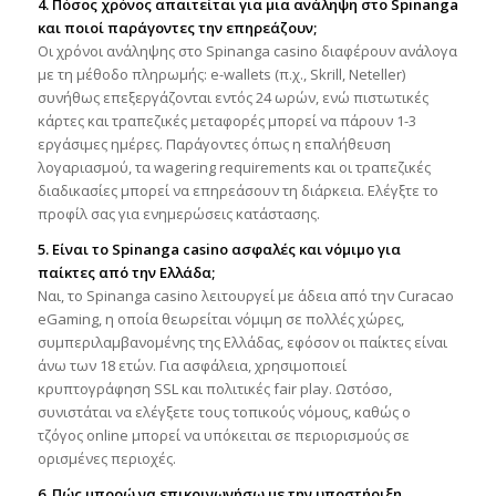
4. Πόσος χρόνος απαιτείται για μια ανάληψη στο Spinanga
και ποιοί παράγοντες την επηρεάζουν;
Οι χρόνοι ανάληψης στο Spinanga casino διαφέρουν ανάλογα
με τη μέθοδο πληρωμής: e-wallets (π.χ., Skrill, Neteller)
συνήθως επεξεργάζονται εντός 24 ωρών, ενώ πιστωτικές
κάρτες και τραπεζικές μεταφορές μπορεί να πάρουν 1-3
εργάσιμες ημέρες. Παράγοντες όπως η επαλήθευση
λογαριασμού, τα wagering requirements και οι τραπεζικές
διαδικασίες μπορεί να επηρεάσουν τη διάρκεια. Ελέγξτε το
προφίλ σας για ενημερώσεις κατάστασης.
5. Είναι το Spinanga casino ασφαλές και νόμιμο για
παίκτες από την Ελλάδα;
Ναι, το Spinanga casino λειτουργεί με άδεια από την Curacao
eGaming, η οποία θεωρείται νόμιμη σε πολλές χώρες,
συμπεριλαμβανομένης της Ελλάδας, εφόσον οι παίκτες είναι
άνω των 18 ετών. Για ασφάλεια, χρησιμοποιεί
κρυπτογράφηση SSL και πολιτικές fair play. Ωστόσο,
συνιστάται να ελέγξετε τους τοπικούς νόμους, καθώς ο
τζόγος online μπορεί να υπόκειται σε περιορισμούς σε
ορισμένες περιοχές.
6. Πώς μπορώ να επικοινωνήσω με την υποστήριξη