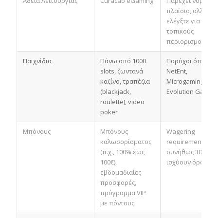
Άδεια Λειτουργίας
Curacao eGaming
Παρέχει νομικό
πλαίσιο, αλλά
ελέγξτε για
τοπικούς
περιορισμούς.
Παιχνίδια
Πάνω από 1000
Παρόχοι όπως
slots, ζωντανά
NetEnt,
καζίνο, τραπέζια
Microgaming,
(blackjack,
Evolution Gaming
roulette), video
poker
Μπόνους
Μπόνους
Wagering
καλωσορίσματος
requirements
(π.χ., 100% έως
συνήθως 30-40x,
100€),
ισχύουν όροι.
εβδομαδιαίες
προσφορές,
πρόγραμμα VIP
με πόντους