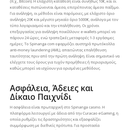
(π.χ., Bitcoin). Η ελάχιστη κατάθεση είναι συνήθως 10€, και οι
καταθέσεις πιστώνονται άμεσα, επιτρέποντας άμεσο παίξιμο.
Για ανάληψη, οι μέθοδοι είναι παρόμοιες, με ελάχιστο όριο
ανάληψη 20€ και μέγιστο μηνιαίο όριο 5000€, ανάλογα με τον
τύπο λογαριασμού και την επαλήθευση. Οι χρόνοι
επεξεργασίας για ανάληψη ποικίλλουν: e-wallets μπορεί να
πάρουν 24 ώρες, ενώ τραπεζικές μεταφορές 1-3 εργάσιμες
ημέρες. Το Spinanga com εφαρμόζει αυστηρά πρωτόκολλα
anti-money laundering (AML), απαιτώντας επαλήθευση
ταυτότητας πριν από την πρώτη ανάληψη. Είναι σημαντικό να
ελέγχετε τους όρους για τυχόν προμήθειες ή περιορισμούς,
καθώς μπορεί να ισχύουν για ορισμένες μεθόδους.
Ασφάλεια, Άδειες και
Δίκαιο Παιχνίδι
Η ασφάλεια είναι πρωταρχική στο Spinanga casino. Η
πλατφόρμα λειτουργεί με άδεια από την Curacao eGaming, η
οποία ρυθμίζει τις δραστηριότητες και εξασφαλίζει
συμμόρφωση με διεθνείς πρότυπα. Για προστασία