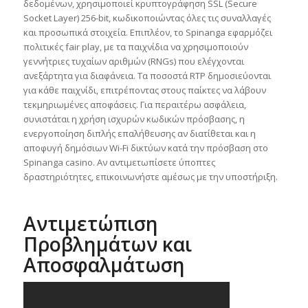
δεδομένων, χρησιμοποιεί κρυπτογράφηση SSL (Secure
Socket Layer) 256-bit, κωδικοποιώντας όλες τις συναλλαγές
και προσωπικά στοιχεία. Επιπλέον, το Spinanga εφαρμόζει
πολιτικές fair play, με τα παιχνίδια να χρησιμοποιούν
γεννήτριες τυχαίων αριθμών (RNGs) που ελέγχονται
ανεξάρτητα για διαφάνεια. Τα ποσοστά RTP δημοσιεύονται
για κάθε παιχνίδι, επιτρέποντας στους παίκτες να λάβουν
τεκμηριωμένες αποφάσεις. Για περαιτέρω ασφάλεια,
συνιστάται η χρήση ισχυρών κωδικών πρόσβασης, η
ενεργοποίηση διπλής επαλήθευσης αν διατίθεται και η
αποφυγή δημόσιων Wi-Fi δικτύων κατά την πρόσβαση στο
Spinanga casino. Αν αντιμετωπίσετε ύποπτες
δραστηριότητες, επικοινωνήστε αμέσως με την υποστήριξη.
Αντιμετώπιση
Προβλημάτων και
Αποσφαλμάτωση