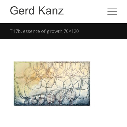
T17b, essence of growth,70×120