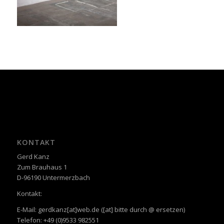
KONTAKT
Gerd Kanz
Zum Brauhaus 1
D-96190 Untermerzbach
Kontakt:
E-Mail: gerdkanz[at]web.de ([at] bitte durch @ ersetzen)
Telefon: +49 (0)9533 982551