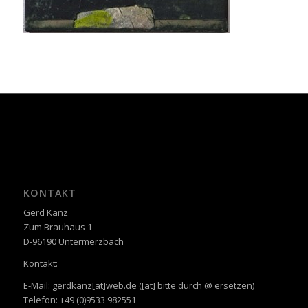
KONTAKT
Gerd Kanz
Zum Brauhaus 1
D-96190 Untermerzbach
Kontakt:
E-Mail: gerdkanz[at]web.de ([at] bitte durch @ ersetzen)
Telefon: +49 (0)9533 982551