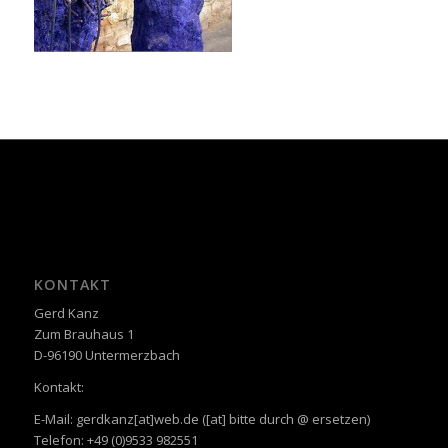
KONTAKT
Gerd Kanz
Zum Brauhaus 1
D-96190 Untermerzbach
Kontakt:
E-Mail: gerdkanz[at]web.de ([at] bitte durch @ ersetzen)
Telefon: +49 (0)9533 982551