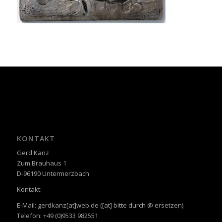
KONTAKT
Gerd Kanz
Zum Brauhaus 1
D-96190 Untermerzbach
Kontakt:
E-Mail: gerdkanz[at]web.de ([at] bitte durch @ ersetzen)
Telefon: +49 (0)9533 982551