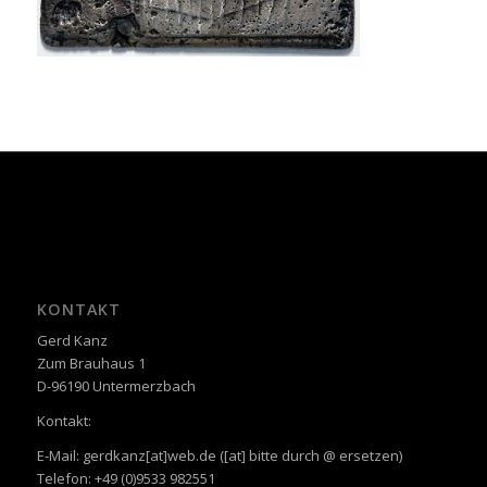
KONTAKT
Gerd Kanz
Zum Brauhaus 1
D-96190 Untermerzbach
Kontakt:
E-Mail: gerdkanz[at]web.de ([at] bitte durch @ ersetzen)
Telefon: +49 (0)9533 982551