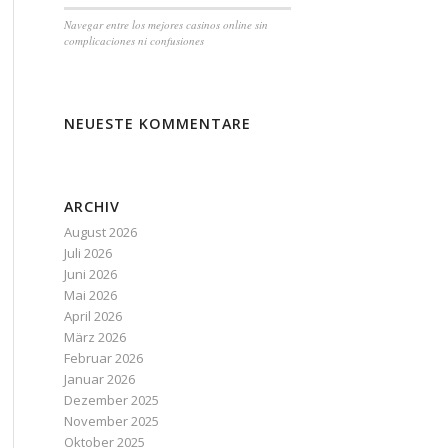
Navegar entre los mejores casinos online sin
complicaciones ni confusiones
NEUESTE KOMMENTARE
ARCHIV
August 2026
Juli 2026
Juni 2026
Mai 2026
April 2026
März 2026
Februar 2026
Januar 2026
Dezember 2025
November 2025
Oktober 2025