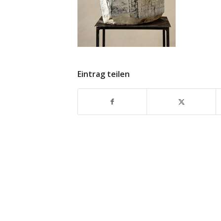
Eintrag teilen