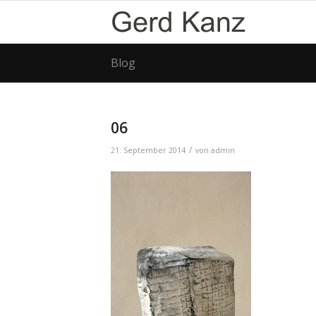
Blog
06
/
21. September 2014
von
admin